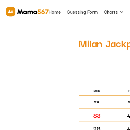
Home
Guessing Form
Charts
Milan Jackp
MON
T
**
83
28