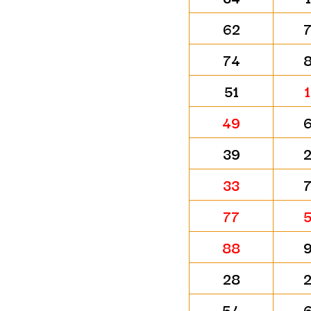
62
74
51
49
39
33
77
88
28
54