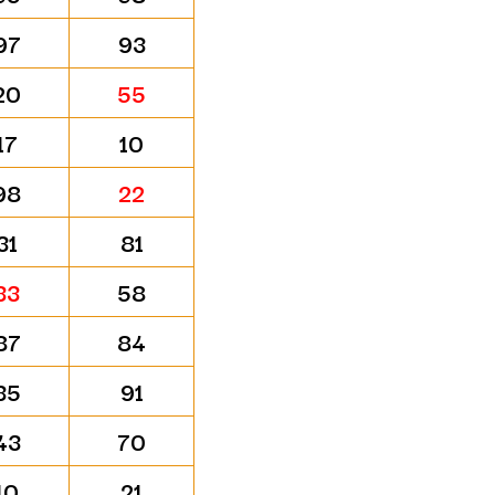
97
93
20
55
17
10
98
22
31
81
33
58
87
84
35
91
43
70
10
21