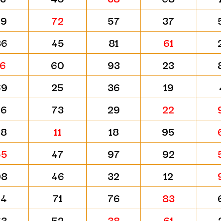
79
72
57
37
86
45
81
61
16
60
93
23
69
25
36
19
26
73
29
22
78
11
18
95
55
47
97
92
98
46
32
12
24
71
76
83
63
52
38
61