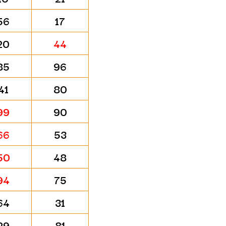
56
17
20
44
85
96
41
80
99
90
66
53
50
48
94
75
64
31
29
81