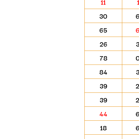
11
30
65
26
78
84
39
39
44
18