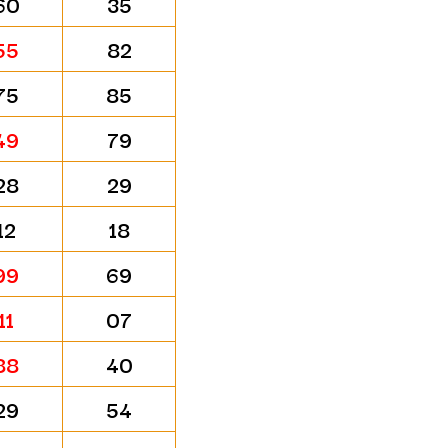
60
35
55
82
75
85
49
79
28
29
12
18
99
69
11
07
88
40
29
54